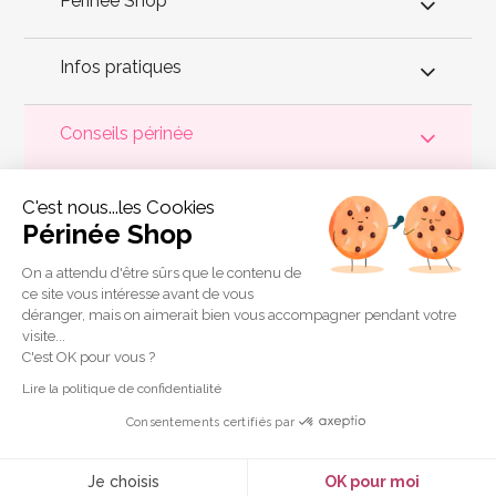
Périnée Shop
Infos pratiques
Conseils périnée
Votre
périnée
est précieux ! Il est donc primordial d'entretenir,
C'est nous...les Cookies
de muscler et de rééduquer le plancher pelvien
pour éviter les
problèmes d'
incontinence
, de pesanteur pelvienne, de manque
Périnée Shop
de sensations durant les rapports sexuels et de petites
fuites
urinaires
.
Périnée Shop
a sélectionné les meilleures solutions
pour la rééducation périnéale et pour l'auto-traitement de
On a attendu d'être sûrs que le contenu de
l'incontinence à domicile :
électrostimulateurs
,
appareils de
ce site vous intéresse avant de vous
biofeedback
,
cônes vaginaux
,
boules de Geisha
, sondes
déranger, mais on aimerait bien vous accompagner pendant votre
connectées et
accessoires pour exercices de Kegel
.
visite...
Copyright 2011 © Périnée Shop
C'est OK pour vous ?
Conditions générales de vente
Lire la politique de confidentialité
Mentions légales
Consentements certifiés par
Plan du site
Crédits
Je choisis
OK pour moi