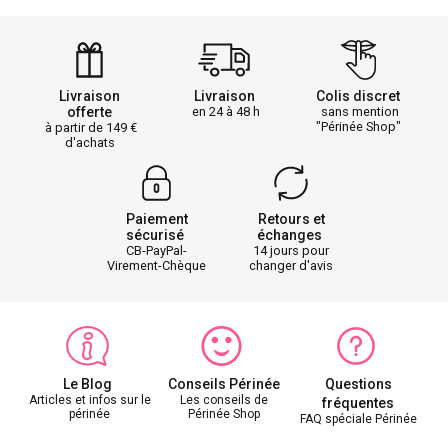
Livraison
Livraison
Colis discret
offerte
en 24 à 48 h
sans mention
"Périnée Shop"
à partir de 149
d'achats
Paiement
Retours et
sécurisé
échanges
CB-PayPal-
14 jours pour
Virement-Chèque
changer d'avis
Le Blog
Conseils Périnée
Questions
Articles et infos sur le
Les conseils de
fréquentes
périnée
Périnée Shop
FAQ spéciale Périnée