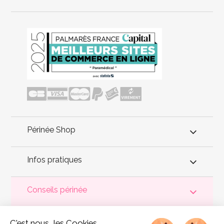
Périnée Shop
Infos pratiques
Conseils périnée
Votre
périnée
est précieux ! Il est donc primordial d'entretenir,
C'est nous...les Cookies
de muscler et de rééduquer le plancher pelvien
pour éviter les