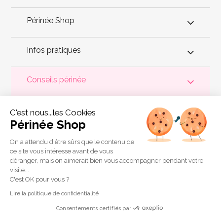
Périnée Shop
Infos pratiques
Conseils périnée
Votre
périnée
est précieux ! Il est donc primordial d'entretenir,
C'est nous...les Cookies
de muscler et de rééduquer le plancher pelvien
pour éviter les
problèmes d'
incontinence
, de pesanteur pelvienne, de manque
Périnée Shop
de sensations durant les rapports sexuels et de petites
fuites
urinaires
.
Périnée Shop
a sélectionné les meilleures solutions
pour la rééducation périnéale et pour l'auto-traitement de
On a attendu d'être sûrs que le contenu de
l'incontinence à domicile :
électrostimulateurs
,
appareils de
ce site vous intéresse avant de vous
biofeedback
,
cônes vaginaux
,
boules de Geisha
, sondes
déranger, mais on aimerait bien vous accompagner pendant votre
connectées et
accessoires pour exercices de Kegel
.
visite...
Copyright 2011 © Périnée Shop
C'est OK pour vous ?
Conditions générales de vente
Lire la politique de confidentialité
Mentions légales
Consentements certifiés par
Plan du site