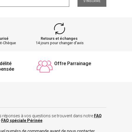
S'INSCRIRE
urisé
Retours et échanges
nt-Chèque
14 jours pour changer d'avis
délité
Offre Parrainage
pensée
 les réponses à vos questions se trouvent dans notre
FAQ
e
FAQ spéciale Périnée
.
tuel numéro de commande avant de nous contacter.