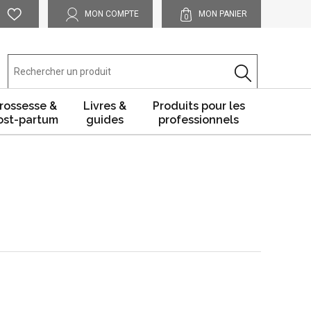
MON COMPTE
MON PANIER
0
rossesse &
Livres &
Produits pour les
ost-partum
guides
professionnels