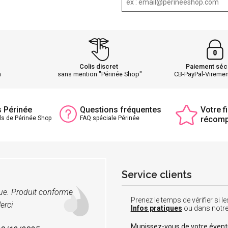
Colis discret
Paiement séc
h
sans mention "Périnée Shop"
CB-PayPal-Vireme
s Périnée
Questions fréquentes
Votre fi
ls de Périnée Shop
FAQ spéciale Périnée
récom
Service clients
vue. Produit conforme
Prenez le temps de vérifier si
erci
Infos pratiques
ou dans notr
Munissez-vous de votre éven