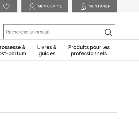
MON COMPTE
MON PANIER
0
rossesse &
Livres &
Produits pour les
ost-partum
guides
professionnels