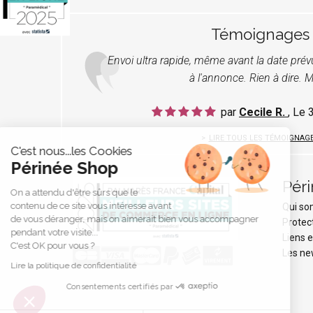
Témoignages
Envoi ultra rapide, même avant la date pré
à l'annonce. Rien à dire. M
par
Cecile R.
, Le
LIRE TOUS LES TÉMOIGNAG
C'est nous...les Cookies
Périnée Shop
Pér
On a attendu d'être sûrs que le
contenu de ce site vous intéresse avant
Qui s
de vous déranger, mais on aimerait bien vous accompagner
Protec
pendant votre visite...
Liens e
C'est OK pour vous ?
Les ne
Lire la politique de confidentialité
Consentements certifiés par