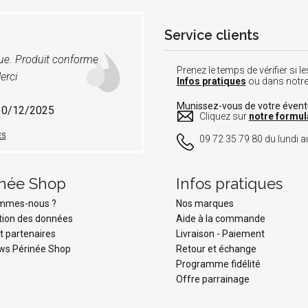
Service clients
vue. Produit conforme
Prenez le temps de vérifier si
erci
Infos pratiques
ou dans notr
Munissez-vous de votre éven
 30/12/2025
Cliquez sur
notre formul
ES
09 72 35 79 80 du lundi au
inée Shop
Infos pratiques
ommes-nous ?
Nos marques
tion des données
Aide à la commande
t partenaires
Livraison
-
Paiement
ws Périnée Shop
Retour et échange
Programme fidélité
Offre parrainage