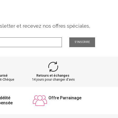
sletter et recevez nos offres spéciales,
.
S'INSCRIRE
urisé
Retours et échanges
nt-Chèque
14 jours pour changer d'avis
délité
Offre Parrainage
pensée