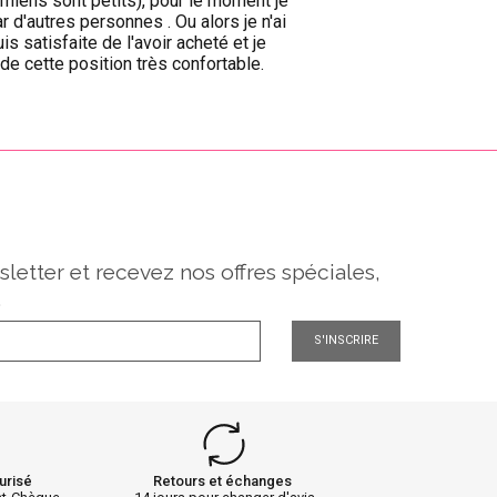
 miens sont petits), pour le moment je
ar d'autres personnes . Ou alors je n'ai
s satisfaite de l'avoir acheté et je
de cette position très confortable.
sletter et recevez nos offres spéciales,
.
S'INSCRIRE
urisé
Retours et échanges