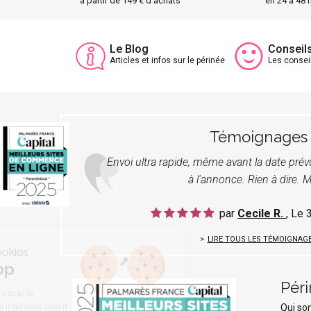
à partir de 149 € d'achats
en 24 à 48 
Le Blog
Conseil
Articles et infos sur le périnée
Les consei
Témoignages
Envoi ultra rapide, même avant la date pré
à l'annonce. Rien à dire. M
par
Cecile R.
, Le
LIRE TOUS LES TÉMOIGNAG
C'est nous...les Cookies
Périnée Shop
Pér
On a attendu d'être sûrs que le
contenu de ce site vous intéresse avant
Qui s