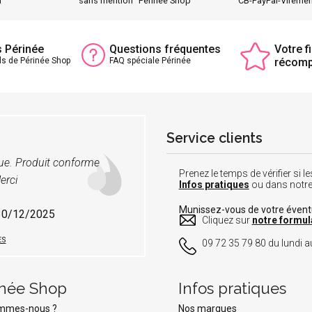
h
sans mention "Périnée Shop"
CB-PayPal-Vireme
s Périnée
Questions fréquentes
Votre fi
ls de Périnée Shop
FAQ spéciale Périnée
récom
Service clients
vue. Produit conforme
Prenez le temps de vérifier si
erci
Infos pratiques
ou dans notr
Munissez-vous de votre éven
 30/12/2025
Cliquez sur
notre formul
ES
09 72 35 79 80 du lundi au
inée Shop
Infos pratiques
ommes-nous ?
Nos marques