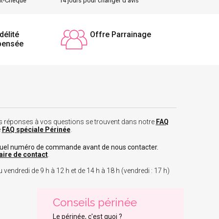
nt-Chèque
14 jours pour changer d'avis
délité
Offre Parrainage
pensée
 les réponses à vos questions se trouvent dans notre
FAQ
e
FAQ spéciale Périnée
.
tuel numéro de commande avant de nous contacter.
aire de contact
.
 vendredi de 9 h à 12 h et de 14 h à 18 h (vendredi : 17 h)
Conseils périnée
Le périnée, c'est quoi ?