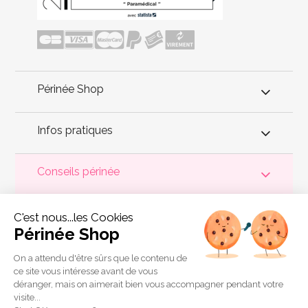
Périnée Shop
Infos pratiques
Conseils périnée
Votre
périnée
est précieux ! Il est donc primordial d'entretenir,
C'est nous...les Cookies
de muscler et de rééduquer le plancher pelvien
pour éviter les
problèmes d'
incontinence
, de pesanteur pelvienne, de manque
Périnée Shop
de sensations durant les rapports sexuels et de petites
fuites
urinaires
.
Périnée Shop
a sélectionné les meilleures solutions
pour la rééducation périnéale et pour l'auto-traitement de
On a attendu d'être sûrs que le contenu de
l'incontinence à domicile :
électrostimulateurs
,
appareils de
ce site vous intéresse avant de vous
biofeedback
,
cônes vaginaux
,
boules de Geisha
, sondes
déranger, mais on aimerait bien vous accompagner pendant votre
connectées et
accessoires pour exercices de Kegel
.
visite...