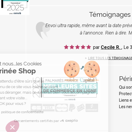
Témoignages
Envoi ultra rapide, même avant la date pré
à l'annonce. Rien à dire. M
par
Cecile R.
, Le
LIRE TOUS LES TÉMOIGNAG
C'est nous...les Cookies
Périnée Shop
Pér
On a attendu d'être sûrs que le
contenu de ce site vous intéresse avant
Qui s
de vous déranger, mais on aimerait bien vous accompagner
Protec
pendant votre visite...
Liens e
C'est OK pour vous ?
Les ne
Lire la politique de confidentialité
Consentements certifiés par