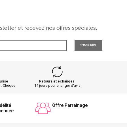
sletter et recevez nos offres spéciales,
.
S'INSCRIRE
urisé
Retours et échanges
nt-Chèque
14 jours pour changer d'avis
délité
Offre Parrainage
pensée