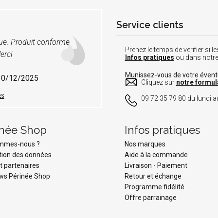
Service clients
vue. Produit conforme
Prenez le temps de vérifier si
erci
Infos pratiques
ou dans notr
Munissez-vous de votre éven
 30/12/2025
Cliquez sur
notre formul
ES
09 72 35 79 80 du lundi au
inée Shop
Infos pratiques
ommes-nous ?
Nos marques
tion des données
Aide à la commande
t partenaires
Livraison
-
Paiement
ws Périnée Shop
Retour et échange
Programme fidélité
Offre parrainage