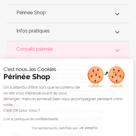
Périnée Shop
Infos pratiques
Conseils périnée
Votre
périnée
est précieux ! Il est donc primordial d'entretenir,
C'est nous...les Cookies
de muscler et de rééduquer le plancher pelvien
pour éviter les
problèmes d'
incontinence
, de pesanteur pelvienne, de manque
Périnée Shop
de sensations durant les rapports sexuels et de petites
fuites
urinaires
.
Périnée Shop
a sélectionné les meilleures solutions
pour la rééducation périnéale et pour l'auto-traitement de
On a attendu d'être sûrs que le contenu de
l'incontinence à domicile :
électrostimulateurs
,
appareils de
ce site vous intéresse avant de vous
biofeedback
,
cônes vaginaux
,
boules de Geisha
, sondes
déranger, mais on aimerait bien vous accompagner pendant votre
connectées et
accessoires pour exercices de Kegel
.
visite...
Copyright 2011 © Périnée Shop
C'est OK pour vous ?
Conditions générales de vente
Lire la politique de confidentialité
Mentions légales
Consentements certifiés par
Plan du site