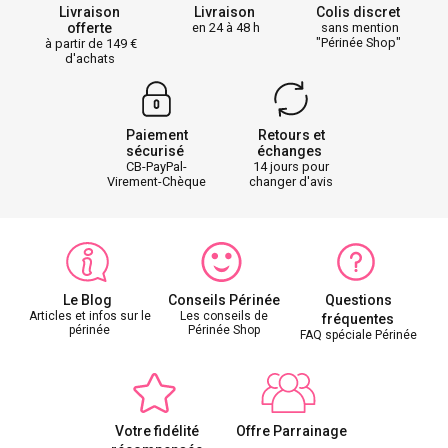
Livraison
Livraison
Colis discret
offerte
en 24 à 48 h
sans mention
"Périnée Shop"
à partir de 149
d'achats
Paiement
Retours et
sécurisé
échanges
CB-PayPal-
14 jours pour
Virement-Chèque
changer d'avis
Le Blog
Conseils Périnée
Questions
Articles et infos sur le
Les conseils de
fréquentes
périnée
Périnée Shop
FAQ spéciale Périnée
Votre fidélité
Offre Parrainage