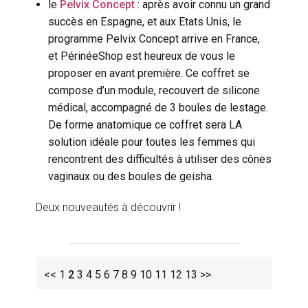
le
Pelvix Concept
: après avoir connu un grand
succès en Espagne, et aux Etats Unis, le
programme Pelvix Concept arrive en France,
et PérinéeShop est heureux de vous le
proposer en avant première. Ce coffret se
compose d’un module, recouvert de silicone
médical, accompagné de 3 boules de lestage.
De forme anatomique ce coffret sera LA
solution idéale pour toutes les femmes qui
rencontrent des difficultés à utiliser des cônes
vaginaux ou des boules de geisha.
Deux nouveautés à découvrir !
<<
1
2
3
4
5
6
7
8
9
10
11
12
13
>>