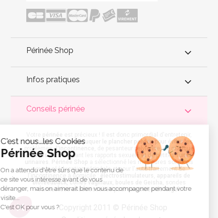
Périnée Shop
Infos pratiques
Conseils périnée
Votre
périnée
est précieux ! Il est donc primordial d'entretenir,
C'est nous...les Cookies
de muscler et de rééduquer le plancher pelvien
pour éviter les
problèmes d'
incontinence
, de pesanteur pelvienne, de manque
Périnée Shop
de sensations durant les rapports sexuels et de petites
fuites
urinaires
.
Périnée Shop
a sélectionné les meilleures solutions
pour la rééducation périnéale et pour l'auto-traitement de
On a attendu d'être sûrs que le contenu de
l'incontinence à domicile :
électrostimulateurs
,
appareils de
ce site vous intéresse avant de vous
biofeedback
,
cônes vaginaux
,
boules de Geisha
, sondes
déranger, mais on aimerait bien vous accompagner pendant votre
connectées et
accessoires pour exercices de Kegel
.
visite...
Copyright 2011 © Périnée Shop
C'est OK pour vous ?