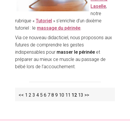
Laselle
,
notre
rubrique «
Tutoriel
» s’enrichie d’un dixième
tutoriel : le
massage du périnée
.
Via ce nouveau didacticiel, nous proposons aux
futures de comprendre les gestes
indispensables pour
masser le périnée
et
préparer au mieux ce muscle au passage de
bébé lors de l’accouchement.
<<
1
2
3
4
5
6
7
8
9
10
11
12
13
>>