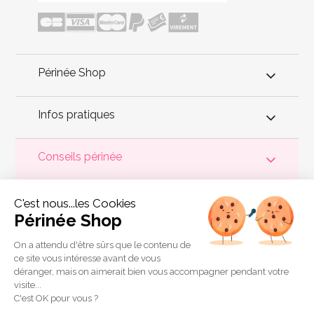
Périnée Shop
Infos pratiques
Conseils périnée
Votre
périnée
est précieux ! Il est donc primordial d'entretenir,
C'est nous...les Cookies
de muscler et de rééduquer le plancher pelvien
pour éviter les
problèmes d'
incontinence
, de pesanteur pelvienne, de manque
Périnée Shop
de sensations durant les rapports sexuels et de petites
fuites
urinaires
.
Périnée Shop
a sélectionné les meilleures solutions
pour la rééducation périnéale et pour l'auto-traitement de
On a attendu d'être sûrs que le contenu de
l'incontinence à domicile :
électrostimulateurs
,
appareils de
ce site vous intéresse avant de vous
biofeedback
,
cônes vaginaux
,
boules de Geisha
, sondes
déranger, mais on aimerait bien vous accompagner pendant votre
connectées et
accessoires pour exercices de Kegel
.
visite...
Copyright 2011 © Périnée Shop
C'est OK pour vous ?