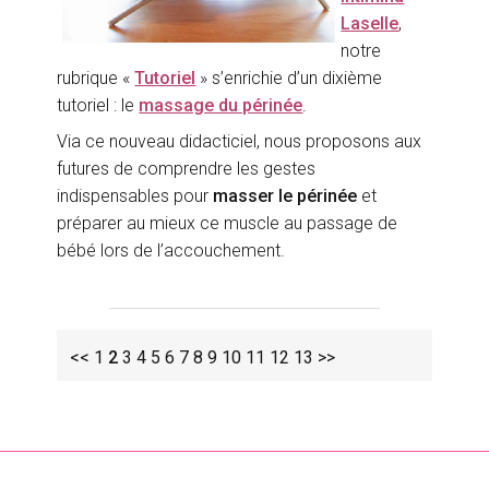
Laselle
,
notre
rubrique «
Tutoriel
» s’enrichie d’un dixième
tutoriel : le
massage du périnée
.
Via ce nouveau didacticiel, nous proposons aux
futures de comprendre les gestes
indispensables pour
masser le périnée
et
préparer au mieux ce muscle au passage de
bébé lors de l’accouchement.
<<
1
2
3
4
5
6
7
8
9
10
11
12
13
>>