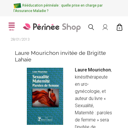
Rééducation périnéale : quelle prise en charge par
l'Assurance Maladie ?
0
MENU
28/01/2013
Laure Mourichon invitée de Brigitte
Lahaie
Laure Mourichon
,
kinésithérapeute
en uro-
gynécologie, et
auteur du livre «
Sexualité,
Maternité : paroles
de femme » sera
l’invitée de