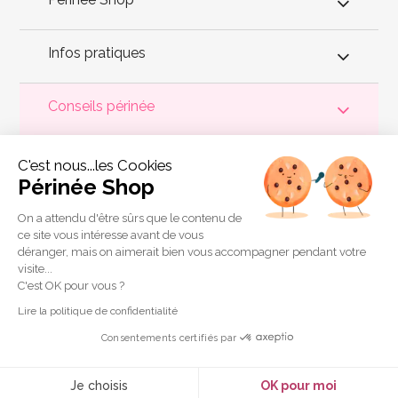
Infos pratiques
Conseils périnée
Votre
périnée
est précieux ! Il est donc primordial d'entretenir,
C'est nous...les Cookies
de muscler et de rééduquer le plancher pelvien
pour éviter les
problèmes d'
incontinence
, de pesanteur pelvienne, de manque
Périnée Shop
de sensations durant les rapports sexuels et de petites
fuites
urinaires
.
Périnée Shop
a sélectionné les meilleures solutions
pour la rééducation périnéale et pour l'auto-traitement de
On a attendu d'être sûrs que le contenu de
l'incontinence à domicile :
électrostimulateurs
,
appareils de
ce site vous intéresse avant de vous
biofeedback
,
cônes vaginaux
,
boules de Geisha
, sondes
déranger, mais on aimerait bien vous accompagner pendant votre
connectées et
accessoires pour exercices de Kegel
.
visite...
Copyright 2011 © Périnée Shop
C'est OK pour vous ?
Conditions générales de vente
Lire la politique de confidentialité
Mentions légales
Consentements certifiés par
Plan du site
Crédits
Je choisis
OK pour moi