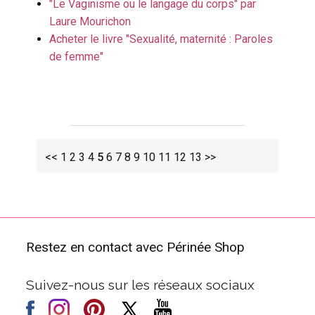
"Le Vaginisme ou le langage du corps" par
Laure Mourichon
Acheter le livre "Sexualité, maternité : Paroles
de femme"
<<
1
2
3
4
5
6
7
8
9
10
11
12
13
>>
Restez en contact avec Périnée Shop
Suivez-nous sur les réseaux sociaux