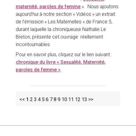
maternité, paroles de femme
». Nous ajoutons
aujourd’hui à notre section « Vidéos » un extrait
de l’émission « Les Maternelles » de France 5,
durant laquelle la chroniqueuse Nathalie Le
Breton, présente cet ouvrage réellement
incontournables.
Pour en savoir plus, cliquez sur le lien suivant :
chronique du livre « Sexualité, Maternité,
paroles de femme »
.
<<
1
2
3
4
5
6
7
8
9
10
11
12
13
>>