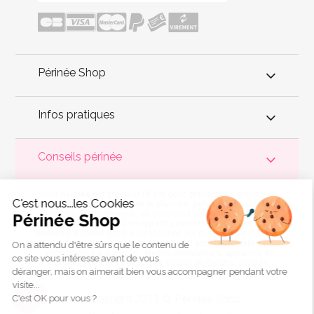
Périnée Shop
Infos pratiques
Conseils périnée
Votre
périnée
est précieux ! Il est donc primordial d'entretenir,
C'est nous...les Cookies
de muscler et de rééduquer le plancher pelvien
pour éviter les
problèmes d'
incontinence
, de pesanteur pelvienne, de manque
Périnée Shop
de sensations durant les rapports sexuels et de petites
fuites
urinaires
.
Périnée Shop
a sélectionné les meilleures solutions
pour la rééducation périnéale et pour l'auto-traitement de
On a attendu d'être sûrs que le contenu de
l'incontinence à domicile :
électrostimulateurs
,
appareils de
ce site vous intéresse avant de vous
biofeedback
,
cônes vaginaux
,
boules de Geisha
, sondes
déranger, mais on aimerait bien vous accompagner pendant votre
connectées et
accessoires pour exercices de Kegel
.
visite...
Copyright 2011 © Périnée Shop
C'est OK pour vous ?