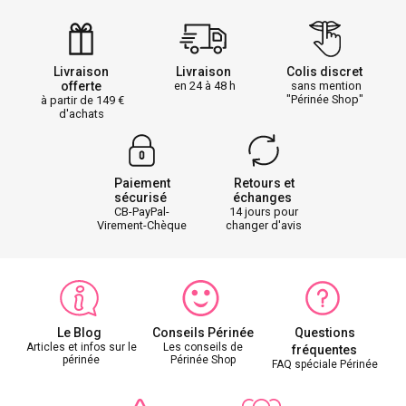
Livraison
Livraison
Colis discret
offerte
en 24 à 48 h
sans mention
"Périnée Shop"
à partir de 149
d'achats
Paiement
Retours et
sécurisé
échanges
CB-PayPal-
14 jours pour
Virement-Chèque
changer d'avis
Le Blog
Conseils Périnée
Questions
Articles et infos sur le
Les conseils de
fréquentes
périnée
Périnée Shop
FAQ spéciale Périnée