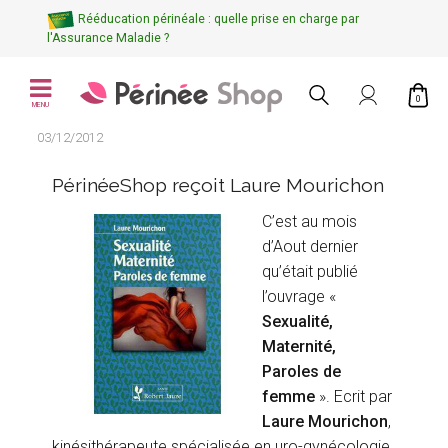
Rééducation périnéale : quelle prise en charge par
l'Assurance Maladie ?
0
MENU
03/12/2012
PérinéeShop reçoit Laure Mourichon
C’est au mois
d’Aout dernier
qu’était publié
l’ouvrage «
Sexualité,
Maternité,
Paroles de
femme
». Ecrit par
Laure Mourichon
,
kinésithérapeute spécialisée en uro-gynécologie,