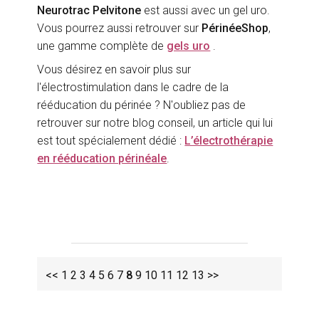
Neurotrac Pelvitone
est aussi avec un gel uro.
Vous pourrez aussi retrouver sur
PérinéeShop
,
une gamme complète de
gels uro
.
Vous désirez en savoir plus sur
l'électrostimulation dans le cadre de la
rééducation du périnée ? N'oubliez pas de
retrouver sur notre blog conseil, un article qui lui
est tout spécialement dédié :
L’électrothérapie
en rééducation périnéale
.
<<
1
2
3
4
5
6
7
8
9
10
11
12
13
>>