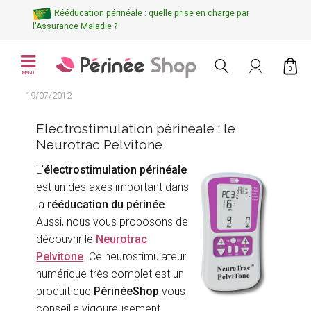
Rééducation périnéale : quelle prise en charge par
l'Assurance Maladie ?
0
MENU
19/07/2012
Electrostimulation périnéale : le
Neurotrac Pelvitone
L'
électrostimulation périnéale
est un des axes important dans
la
rééducation du périnée
.
Aussi, nous vous proposons de
découvrir le
Neurotrac
Pelvitone
. Ce neurostimulateur
numérique très complet est un
produit que
PérinéeShop
vous
conseille vigoureusement.