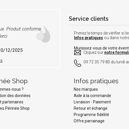
Service clients
vue. Produit conforme
Prenez le temps de vérifier si
erci
Infos pratiques
ou dans notr
Munissez-vous de votre éven
 30/12/2025
Cliquez sur
notre formul
ES
09 72 35 79 80 du lundi au
inée Shop
Infos pratiques
ommes-nous ?
Nos marques
tion des données
Aide à la commande
t partenaires
Livraison
-
Paiement
ws Périnée Shop
Retour et échange
Programme fidélité
Offre parrainage