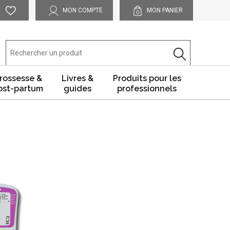
MON COMPTE
MON PANIER
0
rossesse &
Livres &
Produits pour les
ost-partum
guides
professionnels