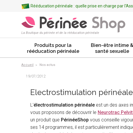
Rééducation périnéale : quelle prise en charge par l'A
La Boutique du périnée et de la rééducation périnéale
Produits pour la
Bien-être intime 
rééducation périnéale
santé sexuelle
Accueil
Nos actus
19/07/2012
Electrostimulation périnéale
L'
électrostimulation périnéale
est un des axes i
vous proposons de découvrir le
Neurotrac Pelvi
un produit que
PérinéeShop
vous conseille vigou
ses 14 programmes, il est particulièrement indiq