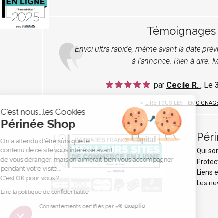
Témoignages
Envoi ultra rapide, même avant la date pré
à l'annonce. Rien à dire. M
par
Cecile R.
, Le
LIRE TOUS LES TÉMOIGNAG
C'est nous...les Cookies
Périnée Shop
Pér
On a attendu d'être sûrs que le
contenu de ce site vous intéresse avant
Qui s
de vous déranger, mais on aimerait bien vous accompagner
Protec
pendant votre visite...
Liens e
C'est OK pour vous ?
Les ne
Lire la politique de confidentialité
Consentements certifiés par