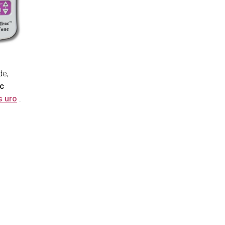
de,
c
s uro
.