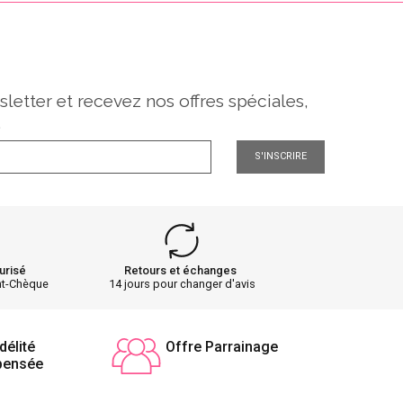
sletter et recevez nos offres spéciales,
.
S'INSCRIRE
urisé
Retours et échanges
nt-Chèque
14 jours pour changer d'avis
délité
Offre Parrainage
pensée