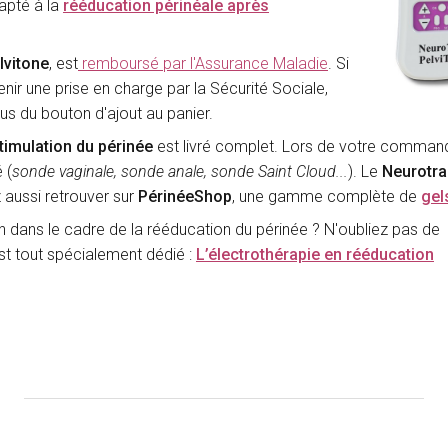
dapté à la
rééducation périnéale après
lvitone
, est
remboursé par l'Assurance Maladie
. Si
tenir une prise en charge par la Sécurité Sociale,
us du bouton d'ajout au panier.
timulation du périnée
est livré complet. Lors de votre comman
 (
sonde vaginale, sonde anale, sonde Saint Cloud...
). Le
Neurotra
 aussi retrouver sur
PérinéeShop
, une gamme complète de
gel
on dans le cadre de la rééducation du périnée ? N'oubliez pas de
 est tout spécialement dédié :
L’électrothérapie en rééducation