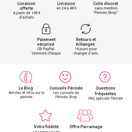
Livraison
Livraison
Colis discret
offerte
en 24 à 48 h
sans mention
"Périnée Shop"
à partir de 149
d'achats
Paiement
Retours et
sécurisé
échanges
CB-PayPal-
14 jours pour
Virement-Chèque
changer d'avis
Le Blog
Conseils Périnée
Questions
Articles et infos sur le
Les conseils de
fréquentes
périnée
Périnée Shop
FAQ spéciale Périnée
Votre fidélité
Offre Parrainage