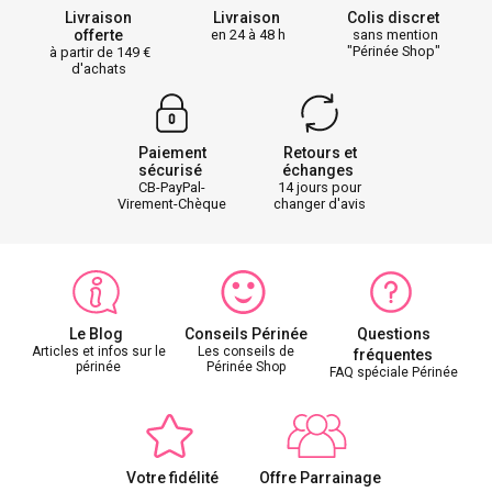
Livraison
Livraison
Colis discret
offerte
en 24 à 48 h
sans mention
"Périnée Shop"
à partir de 149
d'achats
Paiement
Retours et
sécurisé
échanges
CB-PayPal-
14 jours pour
Virement-Chèque
changer d'avis
Le Blog
Conseils Périnée
Questions
Articles et infos sur le
Les conseils de
fréquentes
périnée
Périnée Shop
FAQ spéciale Périnée
Votre fidélité
Offre Parrainage