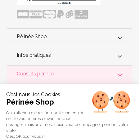
Périnée Shop
Infos pratiques
Conseils périnée
Votre
périnée
est précieux ! Il est donc primordial d'entretenir,
C'est nous...les Cookies
de muscler et de rééduquer le plancher pelvien
pour éviter les
problèmes d'
incontinence
, de pesanteur pelvienne, de manque
Périnée Shop
de sensations durant les rapports sexuels et de petites
fuites
urinaires
.
Périnée Shop
a sélectionné les meilleures solutions
pour la rééducation périnéale et pour l'auto-traitement de
On a attendu d'être sûrs que le contenu de
l'incontinence à domicile :
électrostimulateurs
,
appareils de
ce site vous intéresse avant de vous
biofeedback
,
cônes vaginaux
,
boules de Geisha
, sondes
déranger, mais on aimerait bien vous accompagner pendant votre
connectées et
accessoires pour exercices de Kegel
.
visite...
Copyright 2011 © Périnée Shop
C'est OK pour vous ?