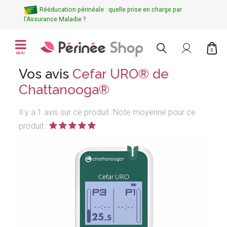
Rééducation périnéale : quelle prise en charge par
l'Assurance Maladie ?
0
MENU
Vos avis
Cefar URO® de
Chattanooga®
Il y a 1 avis sur ce produit. Note moyenne pour ce
produit :