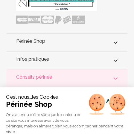
Périnée Shop
Infos pratiques
Conseils périnée
Votre
périnée
est précieux ! Il est donc primordial d'entretenir,
C'est nous...les Cookies
de muscler et de rééduquer le plancher pelvien
pour éviter les
problèmes d'
incontinence
, de pesanteur pelvienne, de manque
Périnée Shop
de sensations durant les rapports sexuels et de petites
fuites
urinaires
.
Périnée Shop
a sélectionné les meilleures solutions
pour la rééducation périnéale et pour l'auto-traitement de
On a attendu d'être sûrs que le contenu de
l'incontinence à domicile :
électrostimulateurs
,
appareils de
ce site vous intéresse avant de vous
biofeedback
,
cônes vaginaux
,
boules de Geisha
, sondes
déranger, mais on aimerait bien vous accompagner pendant votre
connectées et
accessoires pour exercices de Kegel
.
visite...