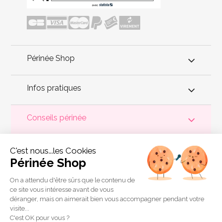
Périnée Shop
Infos pratiques
Conseils périnée
Votre
périnée
est précieux ! Il est donc primordial d'entretenir,
C'est nous...les Cookies
de muscler et de rééduquer le plancher pelvien
pour éviter les
problèmes d'
incontinence
, de pesanteur pelvienne, de manque
Périnée Shop
de sensations durant les rapports sexuels et de petites
fuites
urinaires
.
Périnée Shop
a sélectionné les meilleures solutions
pour la rééducation périnéale et pour l'auto-traitement de
On a attendu d'être sûrs que le contenu de
l'incontinence à domicile :
électrostimulateurs
,
appareils de
ce site vous intéresse avant de vous
biofeedback
,
cônes vaginaux
,
boules de Geisha
, sondes
déranger, mais on aimerait bien vous accompagner pendant votre
connectées et
accessoires pour exercices de Kegel
.
visite...
Copyright 2011 © Périnée Shop
C'est OK pour vous ?