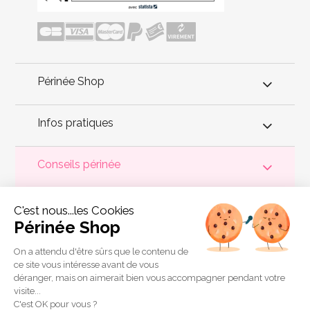
Périnée Shop
Infos pratiques
Conseils périnée
Votre
périnée
est précieux ! Il est donc primordial d'entretenir,
C'est nous...les Cookies
de muscler et de rééduquer le plancher pelvien
pour éviter les
problèmes d'
incontinence
, de pesanteur pelvienne, de manque
Périnée Shop
de sensations durant les rapports sexuels et de petites
fuites
urinaires
.
Périnée Shop
a sélectionné les meilleures solutions
pour la rééducation périnéale et pour l'auto-traitement de
On a attendu d'être sûrs que le contenu de
l'incontinence à domicile :
électrostimulateurs
,
appareils de
ce site vous intéresse avant de vous
biofeedback
,
cônes vaginaux
,
boules de Geisha
, sondes
déranger, mais on aimerait bien vous accompagner pendant votre
connectées et
accessoires pour exercices de Kegel
.
visite...
Copyright 2011 © Périnée Shop
C'est OK pour vous ?