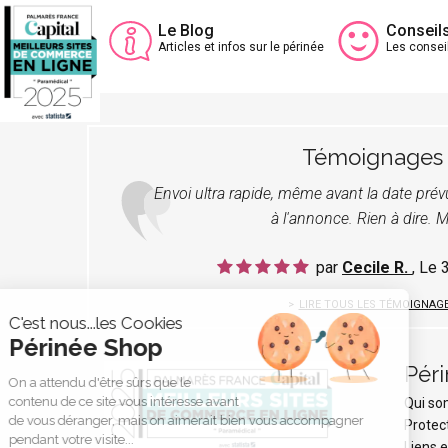
Le Blog
Conseil
Articles et infos sur le périnée
Les consei
Témoignages
Envoi ultra rapide, même avant la date pré
à l'annonce. Rien à dire. M
par
Cecile R.
, Le
LIRE TOUS LES TÉMOIGNAG
C'est nous...les Cookies
Périnée Shop
Pér
On a attendu d'être sûrs que le
contenu de ce site vous intéresse avant
Qui s
de vous déranger, mais on aimerait bien vous accompagner
Protec
pendant votre visite...
Liens e