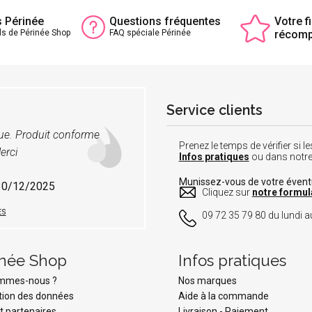
s Périnée
Questions fréquentes
Votre fi
ls de Périnée Shop
FAQ spéciale Périnée
récom
Service clients
vue. Produit conforme
Prenez le temps de vérifier si
erci
Infos pratiques
ou dans notr
Munissez-vous de votre éven
 30/12/2025
Cliquez sur
notre formul
ES
09 72 35 79 80 du lundi au
inée Shop
Infos pratiques
ommes-nous ?
Nos marques
tion des données
Aide à la commande
t partenaires
Livraison
-
Paiement