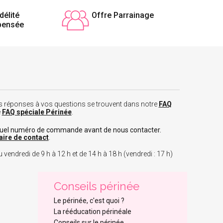
délité
Offre Parrainage
pensée
 les réponses à vos questions se trouvent dans notre
FAQ
e
FAQ spéciale Périnée
.
tuel numéro de commande avant de nous contacter.
aire de contact
.
 vendredi de 9 h à 12 h et de 14 h à 18 h (vendredi : 17 h)
Conseils périnée
Le périnée, c'est quoi ?
La rééducation périnéale
Conseils sur le périnée