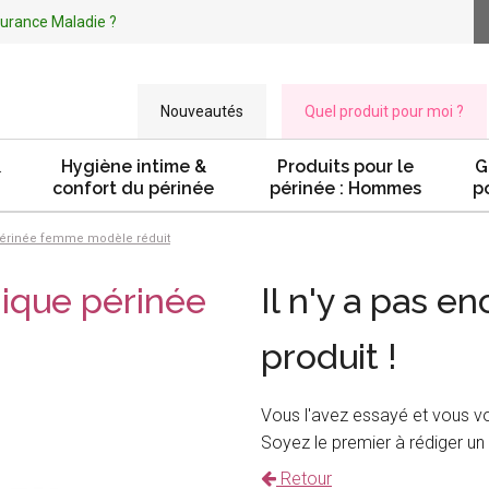
ssurance Maladie ?
Nouveautés
Quel produit pour moi ?
&
Hygiène intime &
Produits pour le
G
confort du périnée
périnée : Hommes
p
érinée femme modèle réduit
ique périnée
Il n'y a pas en
produit !
Vous l'avez essayé et vous v
Soyez le premier à rédiger un 
Retour