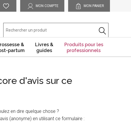
MON COMPTE
MON PANIER
0
rossesse &
Livres &
Produits pour les
ost-partum
guides
professionnels
core d'avis sur ce
oulez en dire quelque chose ?
avis (anonyme) en utilisant ce formulaire :