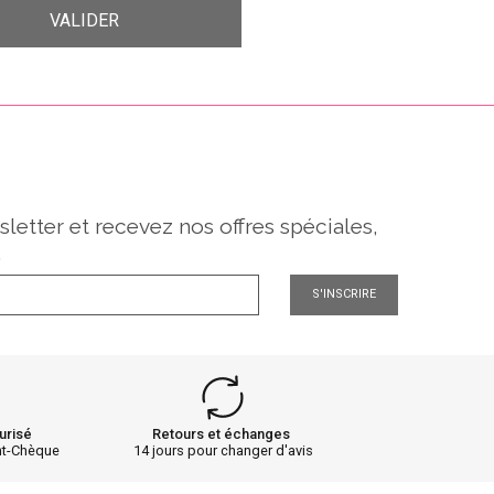
sletter et recevez nos offres spéciales,
.
S'INSCRIRE
urisé
Retours et échanges
nt-Chèque
14 jours pour changer d'avis