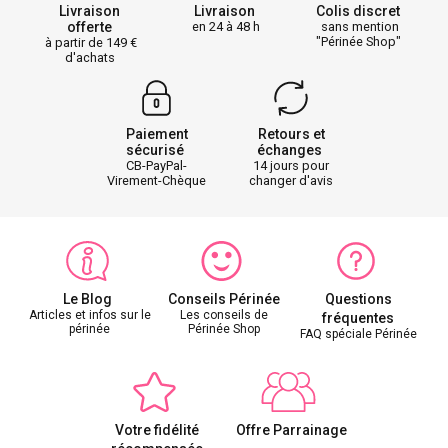
Livraison
Livraison
Colis discret
offerte
en 24 à 48 h
sans mention
"Périnée Shop"
à partir de 149
d'achats
Paiement
Retours et
sécurisé
échanges
CB-PayPal-
14 jours pour
Virement-Chèque
changer d'avis
Le Blog
Conseils Périnée
Questions
Articles et infos sur le
Les conseils de
fréquentes
périnée
Périnée Shop
FAQ spéciale Périnée
Votre fidélité
Offre Parrainage