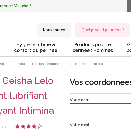
ssurance Maladie ?
Nouveautés
Quel produit pour moi ?
&
Hygiène intime &
Produits pour le
G
confort du périnée
périnée : Hommes
p
lls + Gel hydratant lubrifiant féminin intimina + Nettoyant Intimina
 Geisha Lelo
Vos coordonnée
t lubrifiant
Votre nom
yant Intimina
Votre mail
roduit :