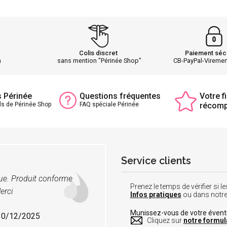
Colis discret
Paiement séc
h
sans mention "Périnée Shop"
CB-PayPal-Vireme
s Périnée
Questions fréquentes
Votre fi
ls de Périnée Shop
FAQ spéciale Périnée
récom
Service clients
vue. Produit conforme
Prenez le temps de vérifier si
erci
Infos pratiques
ou dans notr
Munissez-vous de votre éven
 30/12/2025
Cliquez sur
notre formul