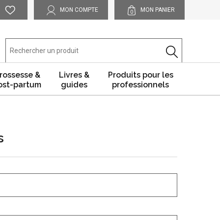
MON COMPTE
MON PANIER
0
rossesse &
Livres &
Produits pour les
ost-partum
guides
professionnels
s