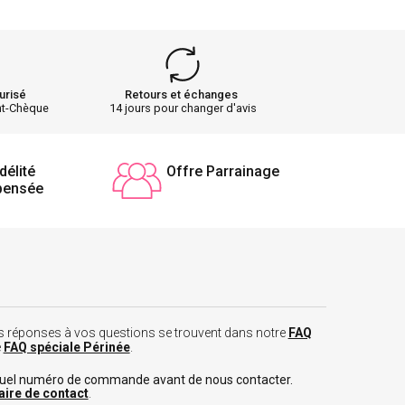
urisé
Retours et échanges
nt-Chèque
14 jours pour changer d'avis
délité
Offre Parrainage
pensée
 les réponses à vos questions se trouvent dans notre
FAQ
e
FAQ spéciale Périnée
.
tuel numéro de commande avant de nous contacter.
aire de contact
.