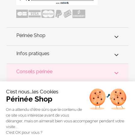
Périnée Shop
Infos pratiques
Conseils périnée
Votre
périnée
est précieux ! Il est donc primordial d'entretenir,
C'est nous...les Cookies
de muscler et de rééduquer le plancher pelvien
pour éviter les
problèmes d'
incontinence
, de pesanteur pelvienne, de manque
Périnée Shop
de sensations durant les rapports sexuels et de petites
fuites
urinaires
.
Périnée Shop
a sélectionné les meilleures solutions
pour la rééducation périnéale et pour l'auto-traitement de
On a attendu d'être sûrs que le contenu de
l'incontinence à domicile :
électrostimulateurs
,
appareils de
ce site vous intéresse avant de vous
biofeedback
,
cônes vaginaux
,
boules de Geisha
, sondes
déranger, mais on aimerait bien vous accompagner pendant votre
connectées et
accessoires pour exercices de Kegel
.
visite...
Copyright 2011 © Périnée Shop
C'est OK pour vous ?