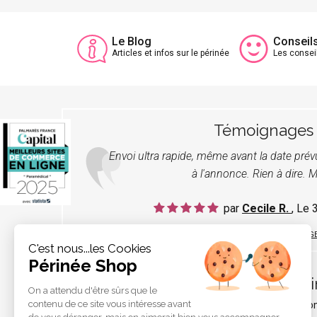
Le Blog
Conseil
Articles et infos sur le périnée
Les consei
Témoignages
Envoi ultra rapide, même avant la date pré
à l'annonce. Rien à dire. M
par
Cecile R.
, Le
LIRE TOUS LES TÉMOIGNAG
C'est nous...les Cookies
Périnée Shop
Pér
On a attendu d'être sûrs que le
contenu de ce site vous intéresse avant
Qui s