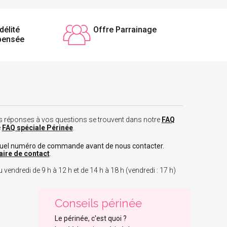
délité
Offre Parrainage
pensée
 les réponses à vos questions se trouvent dans notre
FAQ
e
FAQ spéciale Périnée
.
tuel numéro de commande avant de nous contacter.
aire de contact
.
 vendredi de 9 h à 12 h et de 14 h à 18 h (vendredi : 17 h)
Conseils périnée
Le périnée, c'est quoi ?