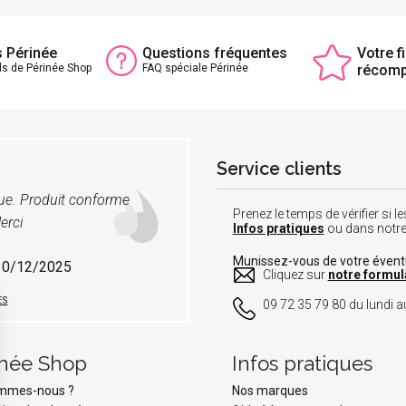
s Périnée
Questions fréquentes
Votre fi
ls de Périnée Shop
FAQ spéciale Périnée
récom
Service clients
vue. Produit conforme
Prenez le temps de vérifier si
erci
Infos pratiques
ou dans notr
Munissez-vous de votre éven
 30/12/2025
Cliquez sur
notre formul
ES
09 72 35 79 80 du lundi au
inée Shop
Infos pratiques
ommes-nous ?
Nos marques