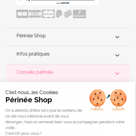
Périnée Shop
Infos pratiques
Conseils périnée
Votre
périnée
est précieux ! Il est donc primordial d'entretenir,
C'est nous...les Cookies
de muscler et de rééduquer le plancher pelvien
pour éviter les
problèmes d'
incontinence
, de pesanteur pelvienne, de manque
Périnée Shop
de sensations durant les rapports sexuels et de petites
fuites
urinaires
.
Périnée Shop
a sélectionné les meilleures solutions
pour la rééducation périnéale et pour l'auto-traitement de
On a attendu d'être sûrs que le contenu de
l'incontinence à domicile :
électrostimulateurs
,
appareils de
ce site vous intéresse avant de vous
biofeedback
,
cônes vaginaux
,
boules de Geisha
, sondes
déranger, mais on aimerait bien vous accompagner pendant votre
connectées et
accessoires pour exercices de Kegel
.
visite...
Copyright 2011 © Périnée Shop
C'est OK pour vous ?