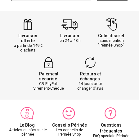
Livraison
Livraison
Colis discret
offerte
en 24 à 48 h
sans mention
"Périnée Shop"
à partir de 149
d'achats
Paiement
Retours et
sécurisé
échanges
CB-PayPal-
14 jours pour
Virement-Chèque
changer d'avis
Le Blog
Conseils Périnée
Questions
Articles et infos sur le
Les conseils de
fréquentes
périnée
Périnée Shop
FAQ spéciale Périnée