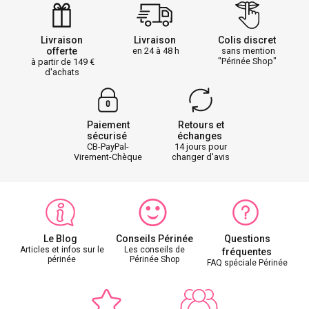
Livraison
Livraison
Colis discret
offerte
en 24 à 48 h
sans mention
"Périnée Shop"
à partir de 149
d'achats
Paiement
Retours et
sécurisé
échanges
CB-PayPal-
14 jours pour
Virement-Chèque
changer d'avis
Le Blog
Conseils Périnée
Questions
Articles et infos sur le
Les conseils de
fréquentes
périnée
Périnée Shop
FAQ spéciale Périnée