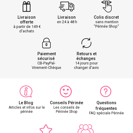
Livraison
Livraison
Colis discret
offerte
en 24 à 48 h
sans mention
"Périnée Shop"
à partir de 149
d'achats
Paiement
Retours et
sécurisé
échanges
CB-PayPal-
14 jours pour
Virement-Chèque
changer d'avis
Le Blog
Conseils Périnée
Questions
Articles et infos sur le
Les conseils de
fréquentes
périnée
Périnée Shop
FAQ spéciale Périnée