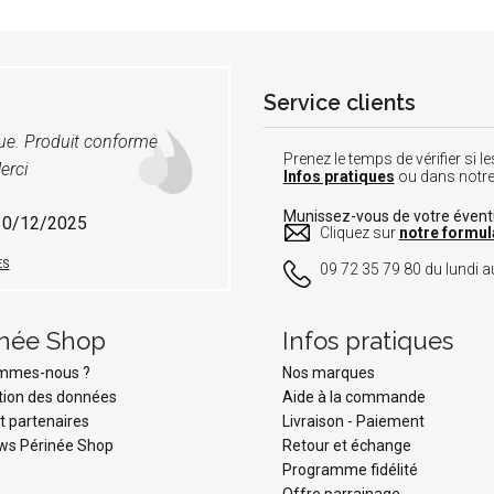
Service clients
vue. Produit conforme
Prenez le temps de vérifier si
erci
Infos pratiques
ou dans notr
Munissez-vous de votre éven
 30/12/2025
Cliquez sur
notre formul
ES
09 72 35 79 80 du lundi au
inée Shop
Infos pratiques
ommes-nous ?
Nos marques
tion des données
Aide à la commande
t partenaires
Livraison
-
Paiement
ws Périnée Shop
Retour et échange
Programme fidélité