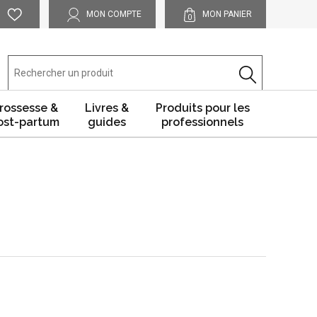
MON COMPTE
MON PANIER
0
rossesse &
Livres &
Produits pour les
ost-partum
guides
professionnels