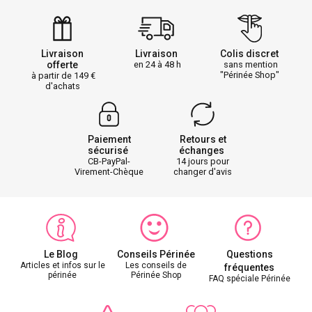
Livraison
Livraison
Colis discret
offerte
en 24 à 48 h
sans mention
"Périnée Shop"
à partir de 149
d'achats
Paiement
Retours et
sécurisé
échanges
CB-PayPal-
14 jours pour
Virement-Chèque
changer d'avis
Le Blog
Conseils Périnée
Questions
Articles et infos sur le
Les conseils de
fréquentes
périnée
Périnée Shop
FAQ spéciale Périnée