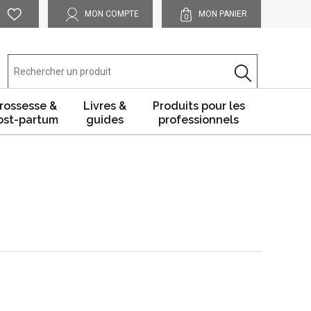
MON COMPTE
MON PANIER
0
rossesse &
Livres &
Produits pour les
ost-partum
guides
professionnels