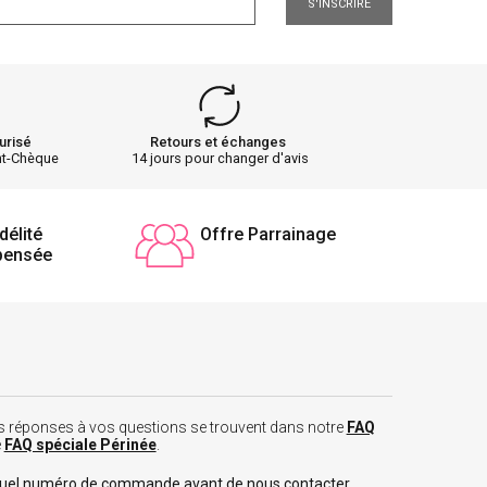
S'INSCRIRE
urisé
Retours et échanges
nt-Chèque
14 jours pour changer d'avis
délité
Offre Parrainage
pensée
 les réponses à vos questions se trouvent dans notre
FAQ
e
FAQ spéciale Périnée
.
tuel numéro de commande avant de nous contacter.