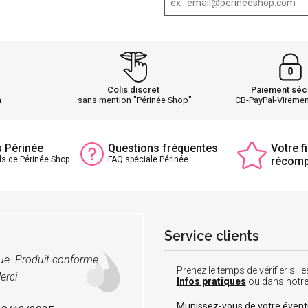
Colis discret
Paiement séc
h
sans mention "Périnée Shop"
CB-PayPal-Vireme
s Périnée
Questions fréquentes
Votre fi
ls de Périnée Shop
FAQ spéciale Périnée
récom
Service clients
vue. Produit conforme
Prenez le temps de vérifier si
erci
Infos pratiques
ou dans notr
Munissez-vous de votre éven