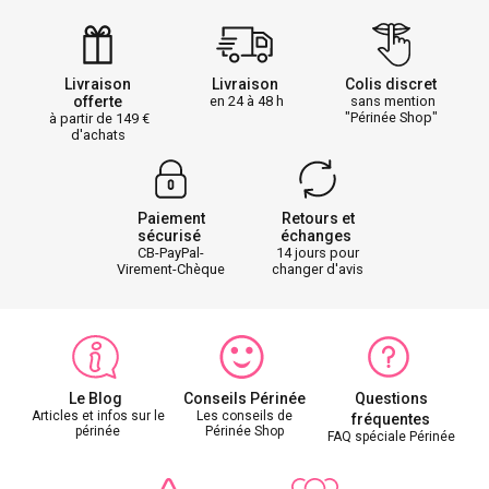
Livraison
Livraison
Colis discret
offerte
en 24 à 48 h
sans mention
"Périnée Shop"
à partir de 149
d'achats
Paiement
Retours et
sécurisé
échanges
CB-PayPal-
14 jours pour
Virement-Chèque
changer d'avis
Le Blog
Conseils Périnée
Questions
Articles et infos sur le
Les conseils de
fréquentes
périnée
Périnée Shop
FAQ spéciale Périnée