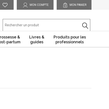
MON COMPTE
MON PANIER
0
rossesse &
Livres &
Produits pour les
ost-partum
guides
professionnels