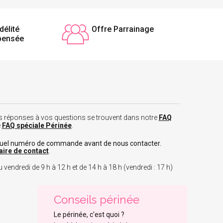
délité
Offre Parrainage
pensée
 les réponses à vos questions se trouvent dans notre
FAQ
e
FAQ spéciale Périnée
.
tuel numéro de commande avant de nous contacter.
aire de contact
.
 vendredi de 9 h à 12 h et de 14 h à 18 h (vendredi : 17 h)
Conseils périnée
Le périnée, c'est quoi ?