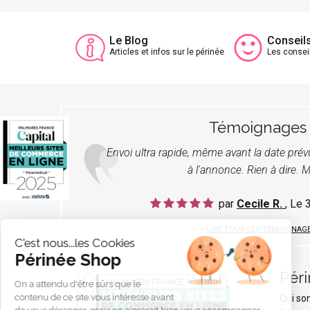
Le Blog
Conseil
Articles et infos sur le périnée
Les consei
Témoignages
Envoi ultra rapide, même avant la date pré
à l'annonce. Rien à dire. M
par
Cecile R.
, Le
LIRE TOUS LES TÉMOIGNAG
C'est nous...les Cookies
Périnée Shop
Pér
On a attendu d'être sûrs que le
contenu de ce site vous intéresse avant
Qui s