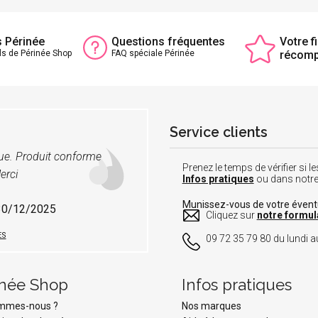
s Périnée
Questions fréquentes
Votre fi
ls de Périnée Shop
FAQ spéciale Périnée
récom
Service clients
vue. Produit conforme
Prenez le temps de vérifier si
erci
Infos pratiques
ou dans notr
Munissez-vous de votre éven
 30/12/2025
Cliquez sur
notre formul
ES
09 72 35 79 80 du lundi au
inée Shop
Infos pratiques
ommes-nous ?
Nos marques