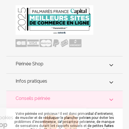
Périnée Shop
Infos pratiques
Conseils périnée
Votre
périnée
est précieux ! Il est donc primordial d'entretenir,
est nous...les Cookies
de muscler et de rééduquer le plancher pelvien
pour éviter les
problèmes d'
incontinence
, de pesanteur pelvienne, de manque
érinée Shop
de sensations durant les rapports sexuels et de petites
fuites