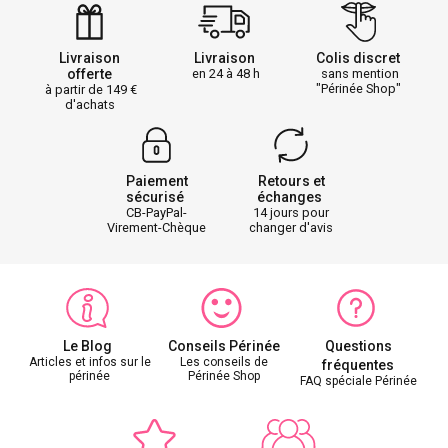
Livraison
Livraison
Colis discret
offerte
en 24 à 48 h
sans mention
"Périnée Shop"
à partir de 149
d'achats
Paiement
Retours et
sécurisé
échanges
CB-PayPal-
14 jours pour
Virement-Chèque
changer d'avis
Le Blog
Conseils Périnée
Questions
Articles et infos sur le
Les conseils de
fréquentes
périnée
Périnée Shop
FAQ spéciale Périnée