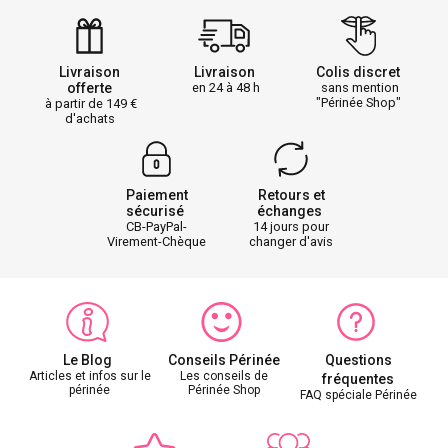
Livraison
Livraison
Colis discret
offerte
en 24 à 48 h
sans mention
"Périnée Shop"
à partir de 149
d'achats
Paiement
Retours et
sécurisé
échanges
CB-PayPal-
14 jours pour
Virement-Chèque
changer d'avis
Le Blog
Conseils Périnée
Questions
Articles et infos sur le
Les conseils de
fréquentes
périnée
Périnée Shop
FAQ spéciale Périnée