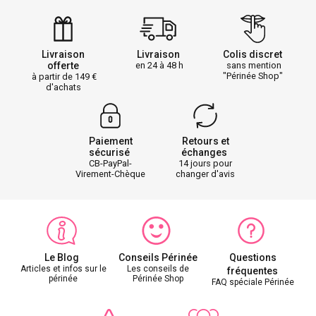
Livraison
Livraison
Colis discret
offerte
en 24 à 48 h
sans mention
"Périnée Shop"
à partir de 149
d'achats
Paiement
Retours et
sécurisé
échanges
CB-PayPal-
14 jours pour
Virement-Chèque
changer d'avis
Le Blog
Conseils Périnée
Questions
Articles et infos sur le
Les conseils de
fréquentes
périnée
Périnée Shop
FAQ spéciale Périnée