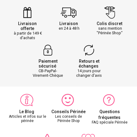
Livraison
Livraison
Colis discret
offerte
en 24 à 48 h
sans mention
"Périnée Shop"
à partir de 149
d'achats
Paiement
Retours et
sécurisé
échanges
CB-PayPal-
14 jours pour
Virement-Chèque
changer d'avis
Le Blog
Conseils Périnée
Questions
Articles et infos sur le
Les conseils de
fréquentes
périnée
Périnée Shop
FAQ spéciale Périnée