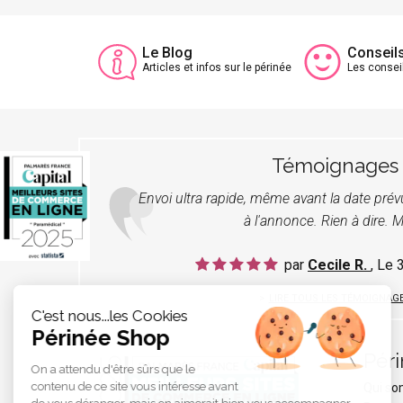
Le Blog
Conseil
Articles et infos sur le périnée
Les consei
Témoignages
Envoi ultra rapide, même avant la date pré
à l'annonce. Rien à dire. M
par
Cecile R.
, Le
LIRE TOUS LES TÉMOIGNAG
C'est nous...les Cookies
Périnée Shop
Pér
On a attendu d'être sûrs que le
contenu de ce site vous intéresse avant
Qui s