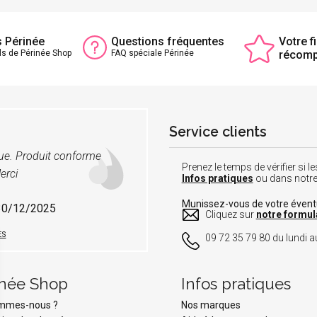
s Périnée
Questions fréquentes
Votre fi
ls de Périnée Shop
FAQ spéciale Périnée
récom
Service clients
vue. Produit conforme
Prenez le temps de vérifier si
erci
Infos pratiques
ou dans notr
Munissez-vous de votre éven
 30/12/2025
Cliquez sur
notre formul
ES
09 72 35 79 80 du lundi au
inée Shop
Infos pratiques
ommes-nous ?
Nos marques