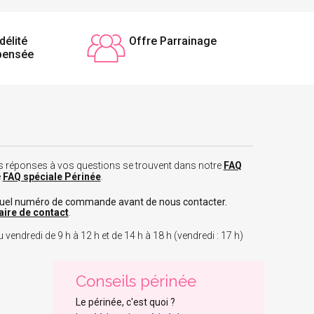
délité
Offre Parrainage
pensée
 les réponses à vos questions se trouvent dans notre
FAQ
e
FAQ spéciale Périnée
.
tuel numéro de commande avant de nous contacter.
aire de contact
.
 vendredi de 9 h à 12 h et de 14 h à 18 h (vendredi : 17 h)
Conseils périnée
Le périnée, c'est quoi ?