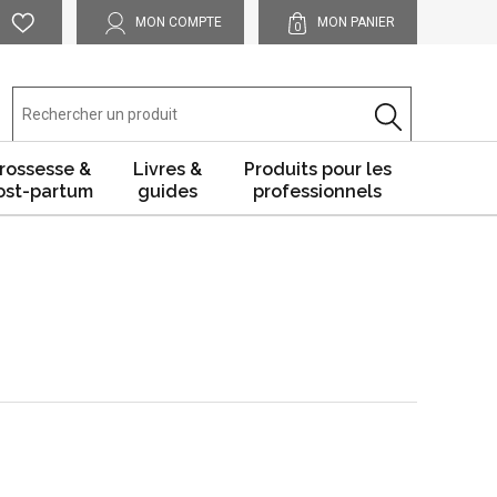
MON COMPTE
MON PANIER
0
rossesse &
Livres &
Produits pour les
ost-partum
guides
professionnels