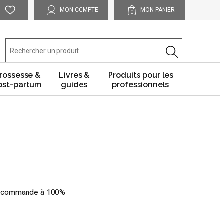
MON COMPTE
MON PANIER
0
rossesse &
Livres &
Produits pour les
ost-partum
guides
professionnels
e recommande à 100%