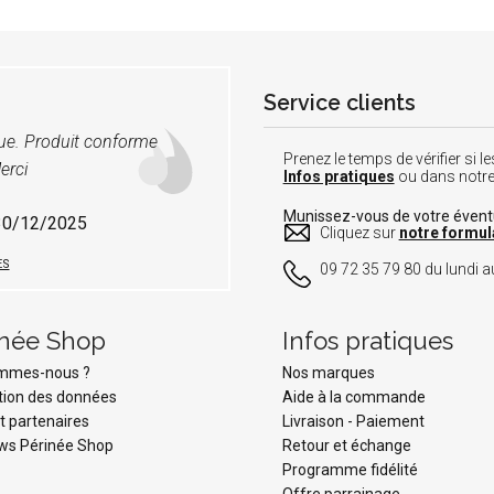
Service clients
vue. Produit conforme
Prenez le temps de vérifier si
erci
Infos pratiques
ou dans notr
Munissez-vous de votre éven
 30/12/2025
Cliquez sur
notre formul
ES
09 72 35 79 80 du lundi au
inée Shop
Infos pratiques
ommes-nous ?
Nos marques
tion des données
Aide à la commande
t partenaires
Livraison
-
Paiement
ws Périnée Shop
Retour et échange
Programme fidélité