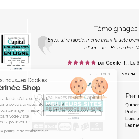
Témoignages
Envoi ultra rapide, même avant la date pré
à l'annonce. Rien à dire. M
par
Cecile R.
, Le
LIRE TOUS LES TÉMOIGNAG
C'est nous...les Cookies
Périnée Shop
Pér
On a attendu d'être sûrs que le
contenu de ce site vous intéresse avant
Qui s
de vous déranger, mais on aimerait bien vous accompagner
Protec
pendant votre visite...
Liens e
C'est OK pour vous ?
Les ne
Lire la politique de confidentialité