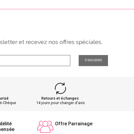
sletter et recevez nos offres spéciales,
.
S'INSCRIRE
urisé
Retours et échanges
nt-Chèque
14 jours pour changer d'avis
délité
Offre Parrainage
pensée