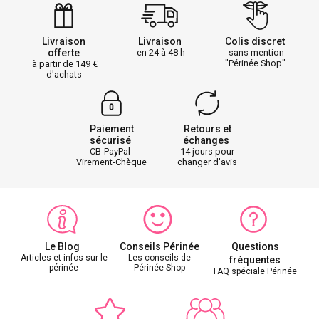
Livraison
Livraison
Colis discret
offerte
en 24 à 48 h
sans mention
"Périnée Shop"
à partir de 149
d'achats
Paiement
Retours et
sécurisé
échanges
CB-PayPal-
14 jours pour
Virement-Chèque
changer d'avis
Le Blog
Conseils Périnée
Questions
Articles et infos sur le
Les conseils de
fréquentes
périnée
Périnée Shop
FAQ spéciale Périnée