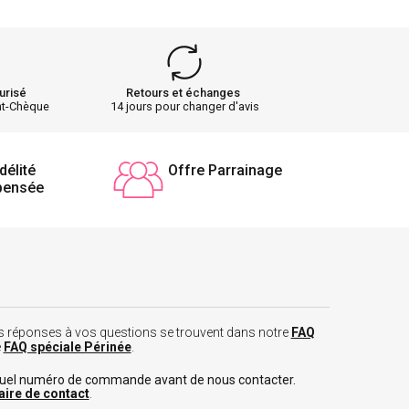
urisé
Retours et échanges
nt-Chèque
14 jours pour changer d'avis
délité
Offre Parrainage
pensée
 les réponses à vos questions se trouvent dans notre
FAQ
e
FAQ spéciale Périnée
.
tuel numéro de commande avant de nous contacter.
aire de contact
.