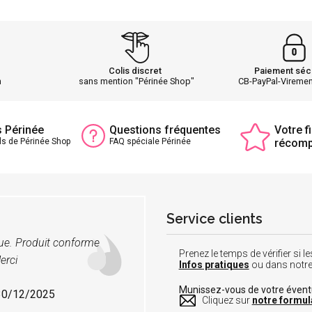
Colis discret
Paiement séc
h
sans mention "Périnée Shop"
CB-PayPal-Vireme
s Périnée
Questions fréquentes
Votre fi
ls de Périnée Shop
FAQ spéciale Périnée
récom
Service clients
vue. Produit conforme
Prenez le temps de vérifier si
erci
Infos pratiques
ou dans notr
Munissez-vous de votre éven
 30/12/2025
Cliquez sur
notre formul