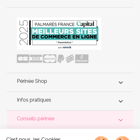
Périnée Shop
Infos pratiques
Conseils périnée
Votre
périnée
est précieux ! Il est donc primordial d'entretenir,
C'est nous...les Cookies
de muscler et de rééduquer le plancher pelvien
pour éviter les