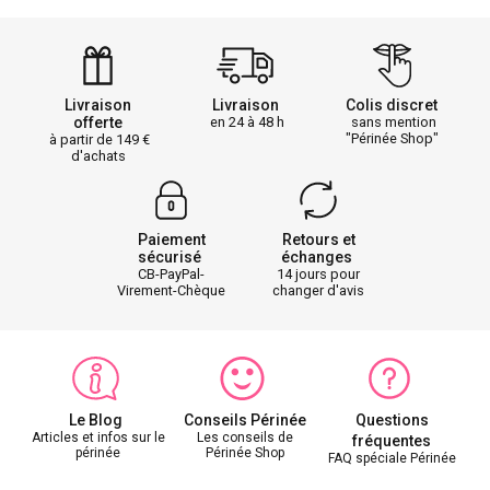
Livraison
Livraison
Colis discret
offerte
en 24 à 48 h
sans mention
"Périnée Shop"
à partir de 149
d'achats
Paiement
Retours et
sécurisé
échanges
CB-PayPal-
14 jours pour
Virement-Chèque
changer d'avis
Le Blog
Conseils Périnée
Questions
Articles et infos sur le
Les conseils de
fréquentes
périnée
Périnée Shop
FAQ spéciale Périnée