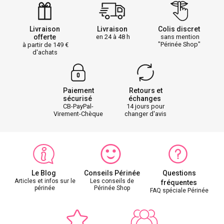
Livraison
Livraison
Colis discret
offerte
en 24 à 48 h
sans mention
"Périnée Shop"
à partir de 149
d'achats
Paiement
Retours et
sécurisé
échanges
CB-PayPal-
14 jours pour
Virement-Chèque
changer d'avis
Le Blog
Conseils Périnée
Questions
Articles et infos sur le
Les conseils de
fréquentes
périnée
Périnée Shop
FAQ spéciale Périnée