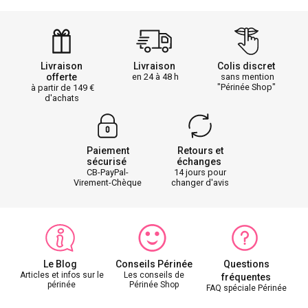
Livraison
Livraison
Colis discret
offerte
en 24 à 48 h
sans mention
"Périnée Shop"
à partir de 149
d'achats
Paiement
Retours et
sécurisé
échanges
CB-PayPal-
14 jours pour
Virement-Chèque
changer d'avis
Le Blog
Conseils Périnée
Questions
Articles et infos sur le
Les conseils de
fréquentes
périnée
Périnée Shop
FAQ spéciale Périnée