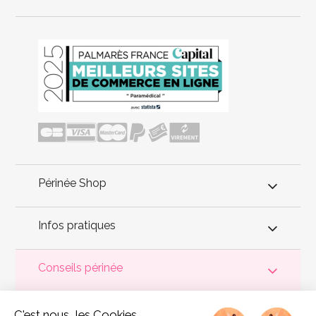
Périnée Shop
Infos pratiques
Conseils périnée
Votre
périnée
est précieux ! Il est donc primordial d'entretenir,
C'est nous...les Cookies
de muscler et de rééduquer le plancher pelvien
pour éviter les