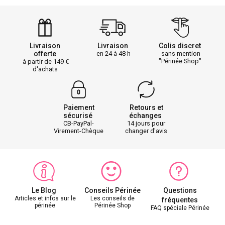
Livraison
Livraison
Colis discret
offerte
en 24 à 48 h
sans mention
"Périnée Shop"
à partir de 149
d'achats
Paiement
Retours et
sécurisé
échanges
CB-PayPal-
14 jours pour
Virement-Chèque
changer d'avis
Le Blog
Conseils Périnée
Questions
Articles et infos sur le
Les conseils de
fréquentes
périnée
Périnée Shop
FAQ spéciale Périnée