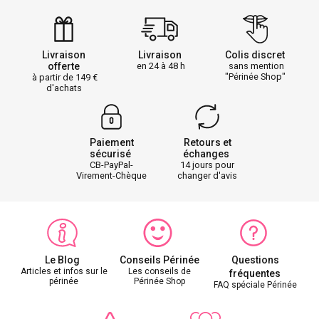
Livraison
Livraison
Colis discret
offerte
en 24 à 48 h
sans mention
"Périnée Shop"
à partir de 149
d'achats
Paiement
Retours et
sécurisé
échanges
CB-PayPal-
14 jours pour
Virement-Chèque
changer d'avis
Le Blog
Conseils Périnée
Questions
Articles et infos sur le
Les conseils de
fréquentes
périnée
Périnée Shop
FAQ spéciale Périnée